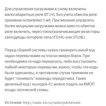
Для управления нагрузками в схему включены
малогабаритные реле ВТ24S. Без учета обмоток реле
приемник потребляет 5 мА. При желании управлять
более мощными нагрузками можно вместо обмоток
реле включить, через токоограничивающие резисторы
светодиоды оптореле типа 5П19А1 или 5П19Б1.
Перед сборкой системы нужно проверить какой код
задан перемычками на платах микросборок. При
необходимости надо перерезать, либо восстановить
пайкой некоторые перемычки, важно, чтобы эти коды
были одинаковы, в противном случае приемник не
будет “понимать” команды передатчика. Также
двоичный код с выходов А2 можно подать на КМОП
входы логической схемы.
Источник:
http://radio-stv.ru/radiolyubitelskie-