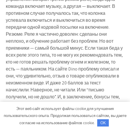
команда включает музыку, а другая — выключает. В
противном случае получалось так, что колонка
успевала включиться и выключиться во время
передачи одной кодовой посылки на включение.
Резюме. Реле я частично доволен: сделаны они
неплохо, и обучение работает без проблем. Но вот
приемники — самый большой минус. Если такая беда у
всех реле этого типа, то не могу их рекомендовать тем,
кто не готов решать проблему огнем и железном, то
есть — паяльником. На сайте Dino проблему описал и
они, что удивительно, отзыв о товаре опубликовали в
неизменном виде. И даже 20 баллов за текст
начислили. Наверное, не читали. Или “письмо
получили, но не дошло”. И, в заключение, бонусы тем,
кто дочитал до этого места. Вместе с реле DinoDirect
Этот веб-сайт использует файлы cookie для улучшения
прислал ворох купонов на скидки. Публикую их as is с
пользовательского опыта. Продолжая пользоваться сайтом, вы даете
надеждой, что кому-то это поможет.
согласие на использование файлов cookie.
OK