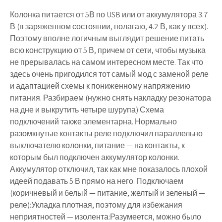
Колонка питается от 5В по USB или от аккумулятора 3.7
В (в заряженном состоянии, полагаю, 4.2 В, как у всех).
Поэтому вполне логичным выглядит решение питать
всю конструкцию от 5 В, причем от сети, чтобы музыка
не прерывалась на самом интересном месте. Так что
здесь очень пригодился тот самый мод с заменой реле
и адаптацией схемы к пониженному напряжению
питания. Разбираем (нужно снять накладку резонатора
на дне и выкрутить четыре шурупа):Схема
подключений также элементарна. Нормально
разомкнутые контакты реле подключил параллельно
выключателю колонки, питание — на контакты, к
которым был подключен аккумулятор колонки.
Аккумулятор отключил, так как мне показалось плохой
идеей подавать 5 В прямо на него. Подключаем
(коричневый и белый — питание, желтый и зеленый —
реле):Укладка плотная, поэтому для избежания
неприятностей — изолента:Разумеется, можно было