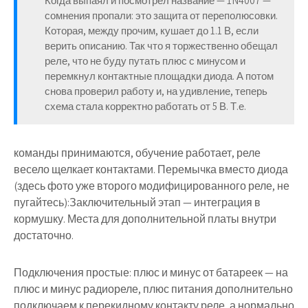
Когда выпаял и посмотрел название — 1N4007 —
сомнения пропали: это защита от переполюсовки.
Которая, между прочим, кушает до 1.1 В, если
верить описанию. Так что я торжественно обещал
реле, что не буду путать плюс с минусом и
перемкнул контактные площадки диода. А потом
снова проверил работу и, на удивление, теперь
схема стала корректно работать от 5 В. Т.е.
команды принимаются, обучение работает, реле
весело щелкает контактами. Перемычка вместо диода
(здесь фото уже второго модифицированного реле, не
пугайтесь):Заключительный этап — интеграция в
кормушку. Места для дополнительной платы внутри
достаточно.
Подключения простые: плюс и минус от батареек — на
плюс и минус радиореле, плюс питания дополнительно
подключаем к перекидному контакту реле, а нормально