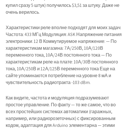
купил сразу 5 штук) получилось $3,51 за штуку. Даже не
очень верилось.
Характеристики реле вполне подходят для моих задач:
Частота: 433 МГц Модуляция: ASK Напряжение питания
электроники: 12 В Коммутируемое напряжение: — По
характеристикам магазина: 7А/250В, 10А/120В
переменного тока, 10А/24В постоянного тока — По
характеристикам реле на плате: 10А/30В постоянного
тока, 10А/250В и 12А/125В переменного тока Еще на
сайте упоминаются потребление на уровне 8 мА и
чувствительность радиотракта -103 dBm.
Как видите, частота и модуляция подразумевают
простое управление. По факту — то же самое, что во
всех простейших системах автоматики (гаражных,
например, или радиорозеточных) с фиксированным
кодом, адаптация для Arduino элементарна — этими