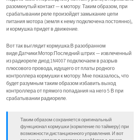
разомкнутый контакт — к мотору. Таким образом, при
срабатывании реле произойдет замыкание цепи
питания мотора (земля к нему подключена постоянно),
и кормушка придет в движение.
Вот так выглядит кормушка:В разобранном
виде:Датчики:Мотор:Последний штрих — извлеченный
из радиореле диод 1N4007 подключаем в разрыв
плюсового провода, идущего от платы родного
контроллера кормушки к мотору. Мне показалось, что
будет разумным таким образом избавить выход
контроллера от прямого попадания на него 5 В при
срабатывании радиореле.
Таким образом сохраняется оригинальный
функционал кормушки (кормление по таймеру) при
возможности дистанционного управления. И вот