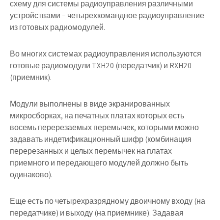
схему для системы радиоуправления
различными
устройствами –
четырехкомандное радиоуправление
из готовых радиомодулей
.
Во многих
системах радиоуправления
используются
готовые
радиомодули
TXH20 (передатчик) и RXH20
(приемник).
Модули выполнены в виде экранированных
микросборках, на печатных платах которых есть
восемь перерезаемых перемычек, которыми можно
задавать индетификационный шифр (комбинация
перерезанных и целых перемычек на платах
приемного и передающего модулей должно быть
одинаково).
Еще есть по четырехразрядному двоичному входу (на
передатчике) и выходу (на приемнике). Задавая