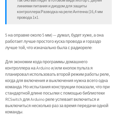
так оно выглядит в готовом виде:Мотор с двумя
линиями питания и диодом для защиты
контроллера:Разводка на реле:Антенна (16,4 мм
провода 1х1.
5 на оправке около 5 мм) — думал, будет хуже, а она
работает лучше простого куска провода и гораздо
лучше той, что изначально была с радиореле:
Для экономии кода программы домашнего
контроллера на Arduino и/или кнопок пульта я
планировал использовать второй режим работы реле,
когда для включения и выключения нужна всего одна
команда. Но испытания конструкции показали, что при
стандартной длине посылки с помощью библиотеки
RCSwitch для Arduino реле успевает включиться и
выключиться несколько раз за время передачи одной
команды.