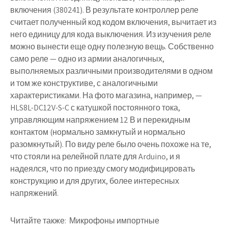
включения (380241). В результате контроллер реле
считает полученный код кодом включения, вычитает из
него единицу для кода выключения. Из изучения реле
можно вынести еще одну полезную вещь. Собственно
само реле — одно из армии аналогичных,
выполняемых различными производителями в одном
и том же конструктиве, с аналогичными
характеристиками. На фото магазина, например, —
HLS8L-DC12V-S-C с катушкой постоянного тока,
управляющим напряжением 12 В и перекидным
контактом (нормально замкнутый и нормально
разомкнутый). По виду реле было очень похоже на те,
что стояли на релейной плате для Arduino, и я
надеялся, что по приезду смогу модифицировать
конструкцию и для других, более интересных
напряжений.
Читайте также:
Микрофоны импортные