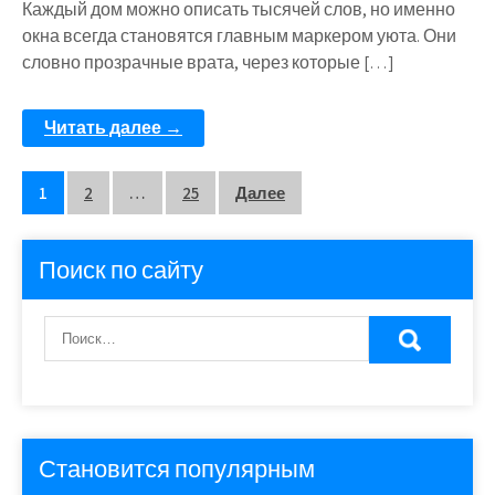
Каждый дом можно описать тысячей слов, но именно
окна всегда становятся главным маркером уюта. Они
словно прозрачные врата, через которые […]
Читать далее →
Пагинация
1
2
…
25
Далее
записей
Поиск по сайту
Становится популярным