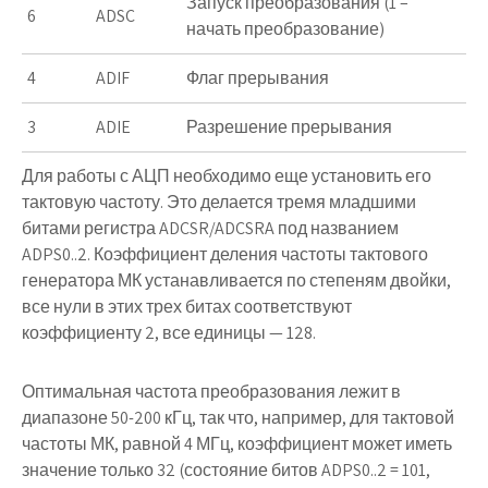
Запуск преобразования (1 –
6
ADSC
начать преобразование)
4
ADIF
Флаг прерывания
3
ADIE
Разрешение прерывания
Для работы с АЦП необходимо еще установить его
тактовую частоту. Это делается тремя младшими
битами регистра
ADCSR/ADCSRA
под названием
ADPS0..2.
Коэффициент деления частоты тактового
генератора МК устанавливается по степеням двойки,
все нули в этих трех битах соответствуют
коэффициенту 2, все единицы — 128.
Оптимальная частота преобразования лежит в
диапазоне 50-200 кГц, так что, например, для тактовой
частоты МК, равной 4 МГц, коэффициент может иметь
значение только 32 (состояние битов
ADPS0..2
= 101,