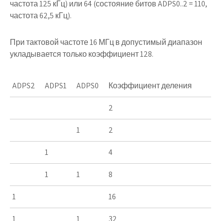
частота 125 кГц) или 64 (состояние битов
ADPS0..2
= 110,
частота 62,5 кГц).
При тактовой частоте 16 МГц в допустимый диапазон
укладывается только коэффициент 128.
ADPS2
ADPS1
ADPS0
Коэффициент деления
2
1
2
1
4
1
1
8
1
16
1
1
32