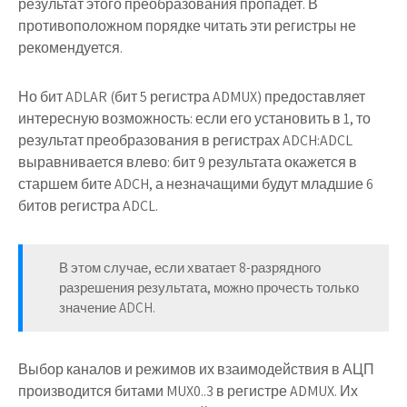
результат этого преобразования пропадет. В
противоположном порядке читать эти регистры не
рекомендуется.
Но бит
ADLAR
(бит 5 регистра
ADMUX
) предоставляет
интересную возможность: если его установить в 1, то
результат преобразования в регистрах
ADCH:ADCL
выравнивается влево: бит 9 результата окажется в
старшем бите
ADCH
, а незначащими будут младшие 6
битов регистра
ADCL
.
В этом случае, если хватает 8-разрядного
разрешения результата, можно прочесть только
значение
ADCH
.
Выбор каналов и режимов их взаимодействия в АЦП
производится битами
MUX0..3
в регистре
ADMUX
. Их