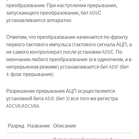
преобразование. При наступлении прерывания,
запускающего преобразование, бит
ADSС
устанавливается аппаратно.
Отметим, что преобразование начинается по-фронту
первого тактового импульса (тактового сигнала АЦП, а
не самого контроллера!) после установки
ADSС
. По
окончании любого преобразования (и в одиночном, и в
непрерывном режиме) устанавливается бит
ADIF
(бит
4. флаг прерывания).
Разрешение прерывания АЦП осуществляется
установкой бита
ADIE
(бит 3) все того же регистра
ADCSR/ADCSRA
.
Разряд
Название
Описание