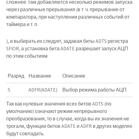
сложнее: там добавляются несколько режимов запуска
через различные прерывания (в т. ч. прерывание от
компаратора, при наступлении различных событий от
таймера и т. п.
), и выбирать их следует, задавая биты
ADTS
регистра
SFIOR
, а установка бита
ADATE
разрешает запуск АЦП
по этим событиям.
Разряд
Название
Описание
5
ADFR(ADATE)
Выбор режима работы АЦП
Так как нулевые значения всех битов
ADTS
(по
умолчанию) означают режим непрерывного
преобразования, то в случае, когда вы их значения не
трогали, функции битов
ADATE
и
ADFR
в других моделях
будут совпадать.