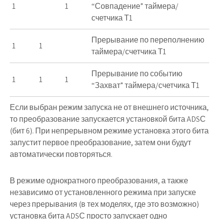
1
1
“Совпадение” таймера/
счетчика Т1
Прерывание по переполнению
1
1
таймера/счетчика Т1
Прерывание по событию
1
1
1
“Захват” таймера/счетчика Т1
Если выбран режим запуска не от внешнего источника,
то преобразование запускается установкой бита
ADSС
(бит 6). При непрерывном режиме установка этого бита
запустит первое преобразование, затем они будут
автоматически повторяться.
В режиме однократного преобразования, а также
независимо от установленного режима при запуске
через прерывания (в тех моделях, где это возможно)
установка бита
ADSС
просто запускает одно