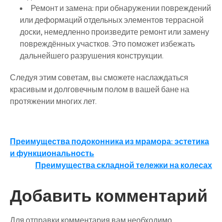
Ремонт и замена: при обнаружении повреждений
или деформаций отдельных элементов террасной
доски, немедленно произведите ремонт или замену
повреждённых участков. Это поможет избежать
дальнейшего разрушения конструкции.
Следуя этим советам, вы сможете наслаждаться
красивым и долговечным полом в вашей бане на
протяжении многих лет.
Навигация
Преимущества подоконника из мрамора: эстетика
и функциональность
по
Преимущества складной тележки на колесах
записям
Добавить комментарий
Для отправки комментария вам необходимо