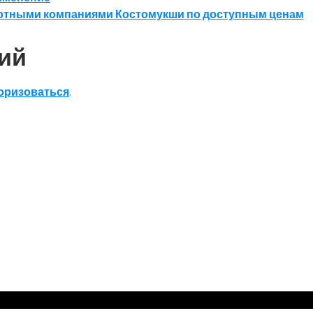
ортными компаниями Костомукши по доступным ценам
ий
оризоваться
.