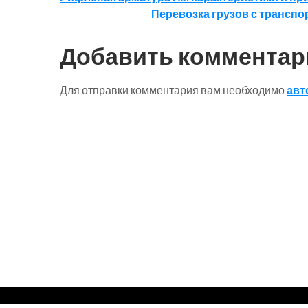
Навигация
Перевозка грузов с трансп
по
записям
Добавить комментар
Для отправки комментария вам необходимо
авт