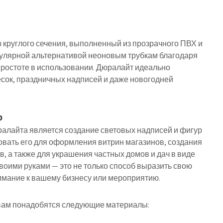
круглого сечения, выполненный из прозрачного ПВХ и
пулярной альтернативой неоновым трубкам благодаря
простоте в использовании. Дюралайт идеально
есок, праздничных надписей и даже новогодней
р
алайта является создание световых надписей и фигур
овать его для оформления витрин магазинов, создания
, а также для украшения частных домов и дач в виде
воими руками — это не только способ выразить свою
нимание к вашему бизнесу или мероприятию.
 вам понадобятся следующие материалы: