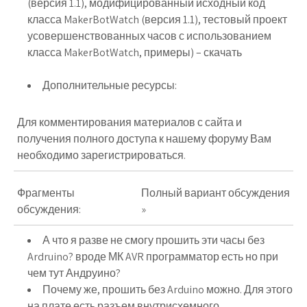
(версия 1.1), модифицированный исходный код
класса MakerBotWatch (версия 1.1), тестовый проект
усовершенствованных часов с использованием
класса MakerBotWatch, примеры) – скачать
Дополнительные ресурсы:
Для комментирования материалов с сайта и
получения полного доступа к нашему форуму Вам
необходимо
зарегистрироваться
.
Фрагменты
Полный вариант обсуждения
обсуждения:
»
А что я разве не смогу прошить эти часы без
Ardruino? вроде МК AVR программатор есть но при
чем тут Андруино?
Почему же, прошить без Arduino можно. Для этого
на плате есть разъем внутрисхемного