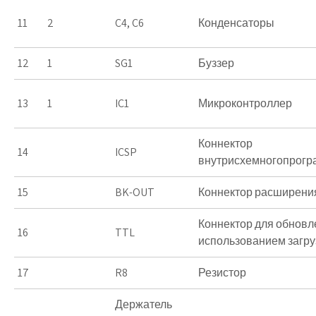
11
2
C4, C6
Конденсаторы
12
1
SG1
Буззер
13
1
IC1
Микроконтроллер
Коннектор
14
ICSP
внутрисхемногопрог
15
BK-OUT
Коннектор расширени
Коннектор для обнов
16
TTL
использованием загру
17
R8
Резистор
Держатель