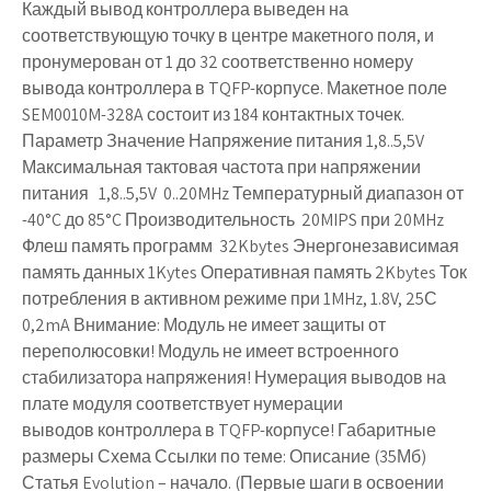
Каждый вывод контроллера выведен на
соответствующую точку в центре макетного поля, и
пронумерован от 1 до 32 соответственно номеру
вывода контроллера в TQFP-корпусе. Макетное поле
SEM0010M-328A состоит из 184 контактных точек.
Параметр Значение Напряжение питания 1,8..5,5V
Максимальная тактовая частота при напряжении
питания 1,8..5,5V 0..20MHz Температурный диапазон от
-40°C до 85°C Производительность 20MIPS при 20MHz
Флеш память программ 32Kbytes Энергонезависимая
память данных 1Kytes Оперативная память 2Kbytes Ток
потребления в активном режиме при 1MHz, 1.8V, 25С
0,2mA Внимание: Модуль не имеет защиты от
переполюсовки! Модуль не имеет встроенного
стабилизатора напряжения! Нумерация выводов на
плате модуля соответствует нумерации
выводов контроллера в TQFP-корпусе! Габаритные
размеры Схема Ссылки по теме: Описание (35Мб)
Статья Evolution – начало. (Первые шаги в освоении