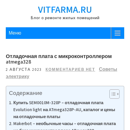
Перейти
VITFARMA.RU
к
содержимому
Блог о ремонте жилых помещений
Меню
Отладочная плата с микроконтроллером
atmega328
Советы
2 АВГУСТА 2023
КОММЕНТАРИЕВ НЕТ
электрику
Содержание
Купить SEM0010M-328P – отладочная плата
Evolution light на ATmega328P-AU, каталог и цены
на отладочные платы
Makerbot – необычные часы – отладочная плата