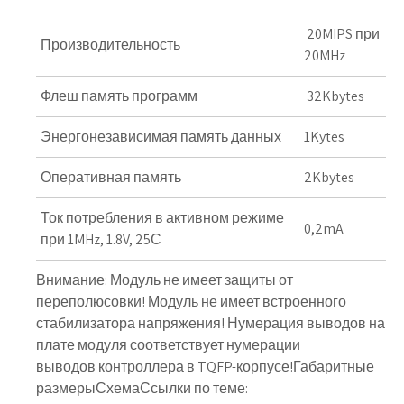
20MIPS при
Производительность
20MHz
Флеш память программ
32Kbytes
Энергонезависимая память данных
1Kytes
Оперативная память
2Kbytes
Ток потребления в активном режиме
0,2mA
при 1MHz, 1.8V, 25С
Внимание: Модуль не имеет защиты от
переполюсовки! Модуль не имеет встроенного
стабилизатора напряжения! Нумерация выводов на
плате модуля соответствует нумерации
выводов контроллера в TQFP-корпусе!Габаритные
размерыСхемаСсылки по теме: