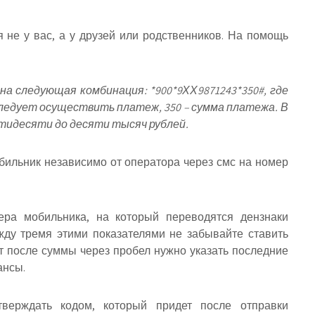
 не у вас, а у друзей или родственников. На помощь
а следующая комбинация: *900*9ХХ9871243*350#, где
следует осуществить платеж, 350 – сумма платежа. В
тидесяти до десяти тысяч рублей.
ильник независимо от оператора через смс на номер
ера мобильника, на который переводятся дензнаки
жду тремя этими показателями не забывайте ставить
т после суммы через пробел нужно указать последние
ансы.
тверждать кодом, который придет после отправки