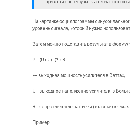
привести к перегрузке высокочастотного 
На картинке осциллограммы синусоидального 
уровень сигнала, который нужно использоват
Затем можно подставить результат в формул
P = (U x U) : (2 x R)
P
– выходная мощность усилителя в Ваттах,
U
– выходное напряжение усилителя в Вольта
R
– сопротивление нагрузки (колонки) в Омах.
Пример: