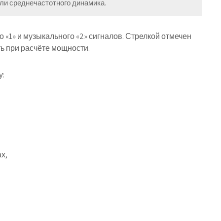
или среднечастотного динамика.
«1» и музыкального «2» сигналов. Стрелкой отмечен
ь при расчёте мощности.
у:
х,