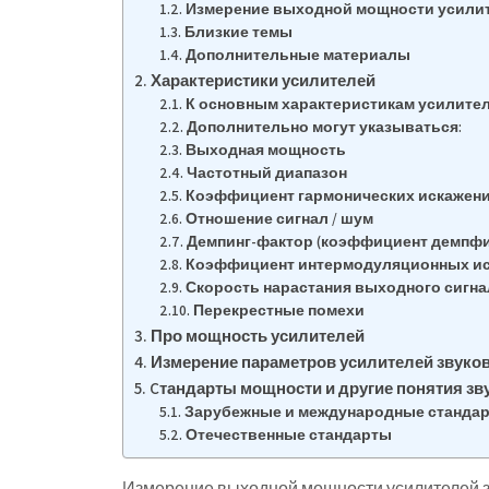
Измерение выходной мощности усилит
Близкие темы
Дополнительные материалы
Характеристики усилителей
К основным характеристикам усилител
Дополнительно могут указываться:
Выходная мощность
Частотный диапазон
Коэффициент гармонических искажен
Отношение сигнал / шум
Демпинг-фактор (коэффициент демпф
Коэффициент интермодуляционных и
Скорость нарастания выходного сигна
Перекрестные помехи
Про мощность усилителей
Измерение параметров усилителей звуко
Cтандарты мощности и другие понятия зв
Зарубежные и международные стандар
Отечественные стандарты
Измерение выходной мощности усилителей з