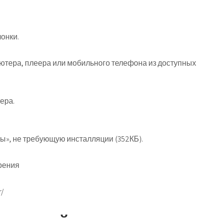
онки.
ютера, плеера или мобильного телефона из доступных
ера.
ы», не требующую инсталляции (352КБ).
ерения
r/