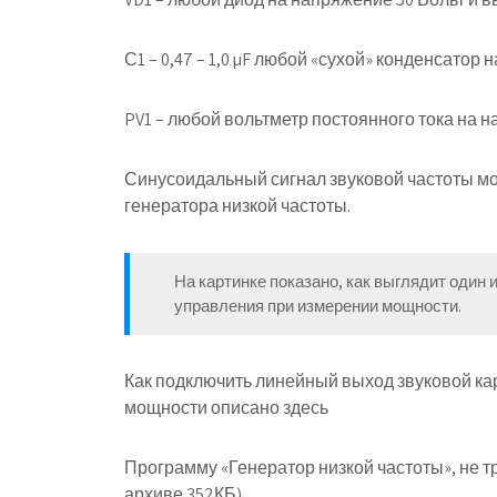
С1 – 0,47 – 1,0 µF любой «сухой» конденсатор
PV1 – любой вольтметр постоянного тока на на
Синусоидальный сигнал звуковой частоты м
генератора низкой частоты.
На картинке показано, как выглядит один и
управления при измерении мощности.
Как подключить линейный выход звуковой ка
мощности описано здесь
Программу «Генератор низкой частоты», не 
архиве 352КБ).