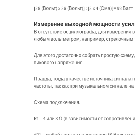
[28
(Вольт)
x 28
(Вольт)
]
: [2 x 4
(Ома)
]
=
98
Ватт
Измерение выходной мощности усил
В отсутствие осциллографа, для измерения 
любым вольтметром, например, стрелочным 
Для этого достаточно собрать простую схему
пикового напряжения.
Правда, тогда в качестве источника сигнала
частоты, так как при музыкальном сигнале на
Схема подключения.
R1 – 4 или 8 Ω (в зависимости от сопротивлени
VD1 – любой диод на напряжение 50 Вольт и 