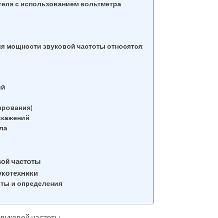
еля с использованием вольтметра
я мощности звуковой частоты относятся:
ий
ирования)
скажений
ла
вой частоты
укотехники
ты и определения
вуковой частоты