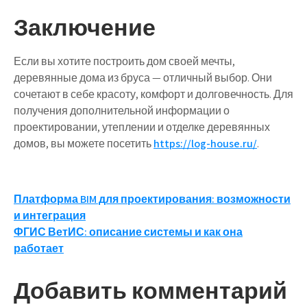
Заключение
Если вы хотите построить дом своей мечты,
деревянные дома из бруса — отличный выбор. Они
сочетают в себе красоту, комфорт и долговечность. Для
получения дополнительной информации о
проектировании, утеплении и отделке деревянных
домов, вы можете посетить
https://log-house.ru/
.
Навигация
Платформа BIM для проектирования: возможности
и интеграция
по
ФГИС ВетИС: описание системы и как она
записям
работает
Добавить комментарий