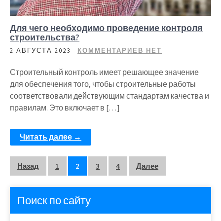
Для чего необходимо проведение контроля
строительства?
2 АВГУСТА 2023
КОММЕНТАРИЕВ НЕТ
Строительный контроль имеет решающее значение
для обеспечения того, чтобы строительные работы
соответствовали действующим стандартам качества и
правилам. Это включает в […]
Читать далее →
Пагинация
Назад
1
2
3
4
Далее
записей
Поиск по сайту