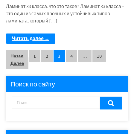
Ламинат 33 класса: что это такое? Ламинат 33 класса –
это один из самых прочных и устойчивых типов
ламината, который […]
Читать далее →
Пагинация
Назад
1
2
3
4
…
10
Далее
записей
Поиск по сайту