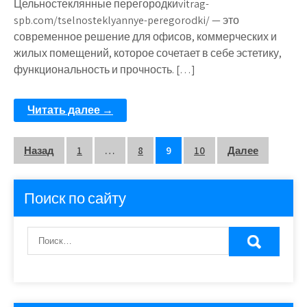
Цельностеклянные перегородкиvitrag-
spb.com/tselnosteklyannye-peregorodki/ — это
современное решение для офисов, коммерческих и
жилых помещений, которое сочетает в себе эстетику,
функциональность и прочность. […]
Читать далее →
Пагинация
Назад
1
…
8
9
10
Далее
записей
Поиск по сайту