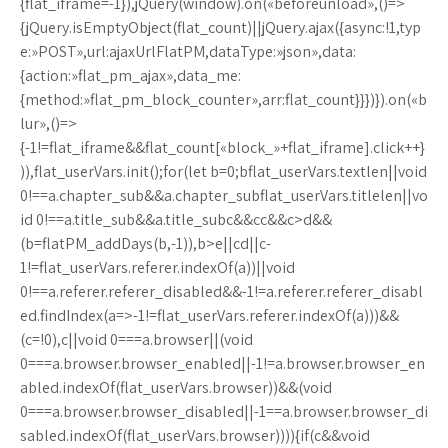
{flat_iframe=-1}),jQuery(window).on(«beforeunload»,()=>
{jQuery.isEmptyObject(flat_count)||jQuery.ajax({async:!1,typ
e:»POST»,url:ajaxUrlFlatPM,dataType:»json»,data:
{action:»flat_pm_ajax»,data_me:
{method:»flat_pm_block_counter»,arr:flat_count}}})}).on(«b
lur»,()=>
{-1!=flat_iframe&&flat_count[«block_»+flat_iframe].click++}
)),flat_userVars.init();for(let b=0;bflat_userVars.textlen||void
0!==a.chapter_sub&&a.chapter_subflat_userVars.titlelen||vo
id 0!==a.title_sub&&a.title_subc&&cc&&c>d&&
(b=flatPM_addDays(b,-1)),b>e||cd||c-
1!=flat_userVars.referer.indexOf(a))||void
0!==a.referer.referer_disabled&&-1!=a.referer.referer_disabl
ed.findIndex(a=>-1!=flat_userVars.referer.indexOf(a)))&&
(c=!0),c||void 0===a.browser||(void
0===a.browser.browser_enabled||-1!=a.browser.browser_en
abled.indexOf(flat_userVars.browser))&&(void
0===a.browser.browser_disabled||-1==a.browser.browser_di
sabled.indexOf(flat_userVars.browser)))){if(c&&void