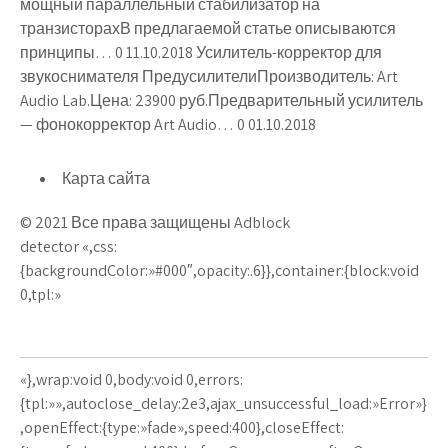
мощный параллельный стабилизатор на
транзисторахВ предлагаемой статье описываются
принципы… 0 11.10.2018 Усилитель-корректор для
звукоснимателя ПредусилителиПроизводитель: Art
Audio Lab.Цена: 23900 руб.Предварительный усилитель
— фонокорректор Art Audio… 0 01.10.2018
Карта сайта
© 2021 Все права защищены Adblock
detector «,css:
{backgroundColor:»#000″,opacity:.6}},container:{block:void
0,tpl:»
«},wrap:void 0,body:void 0,errors:
{tpl:»»,autoclose_delay:2e3,ajax_unsuccessful_load:»Error»}
,openEffect:{type:»fade»,speed:400},closeEffect: