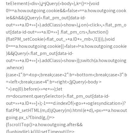
teElement(«div»),j=jQuery(«body»),k=()=>{void
0!==a.how.outgoing.cookie&&»false»==a.how.outgoing.cook
ie&&h&&(jQuery(«.flat_pm_out[data-id-
out=»»+a.ID+»»]»).addClass(«show»),j.on(«click»,».flat_pm_o
ut[data-id-out=»»+a.ID+»»] .flat_pm_crs»,function()
{flatPM_setCookie(«flat_out_»+a.ID+»_mb»,!1)})),(void
0===a.how.outgoing.cookie||»false»!=a.how.outgoing.cookie
)&&jQuery(«.flat_pm_out[data-id-
out=»»+a.ID+»»]»).addClass(«show»)};switch(a.how.outgoing
.whence)
{case»1″:b=»top»;break;case»2″:b=»bottom»;break;case»3″:b
=»left»;break;case»4″:b=»right»;}jQuery(«body >
*»).eq(0).before(«»+e+»»);let
m=document.querySelector(«.flat_pm_out[data-id-
out=»»+a.ID+»»]»);-1===d.indexOf(«go»+»oglesyndication»)?
flatPM_setHTML(m,d):jQuery(m).html(e+d),»px»==a.how.out
going.px_s?f.bind(g,()=>
{f.scrollTop()>a.how.outgoing.after&&
(f.unbind(g),k())}):setTimeout(()=>