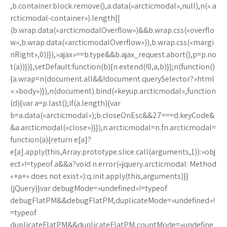
,b.container.block.remove(),a.data(«arcticmodal»,null),n(«.a
rcticmodal-container»).length||
(b.wrap.data(«arcticmodalOverflow»)&&b.wrap.css(«overflo
w»,b.wrap.data(«arcticmodalOverflow»)),b.wrap.css(«margi
nRight»,0))}),»ajax»==b.type&&b.ajax_request.abort(),p=p.no
t(a))})},setDefault:function(b){n.extend(!0,a,b)}};n(function()
{a.wrap=n(document.all&&!document.querySelector?»html
»:»body»)}),n(document).bind(«keyup.arcticmodal»,function
(d){var a=p.last();if(a.length){var
b=a.data(«arcticmodal»);b.closeOnEsc&&27===d.keyCode&
&a.arcticmodal(«close»)}}),n.arcticmodal=n.fn.arcticmodal=
function(a){return e[a]?
e[a].apply(this,Array.prototype.slice.call(arguments,1)):»obj
ect»!=typeof a&&a?void n.error(«jquery.arcticmodal: Method
«+a+» does not exist»):q.init.apply(this,arguments)}}
(jQuery)}var debugMode=»undefined»!=typeof
debugFlatPM&&debugFlatPM,duplicateMode=»undefined»!
=typeof
duplicateFlatPM&&duplicateFlatPM,countMode=»undefine