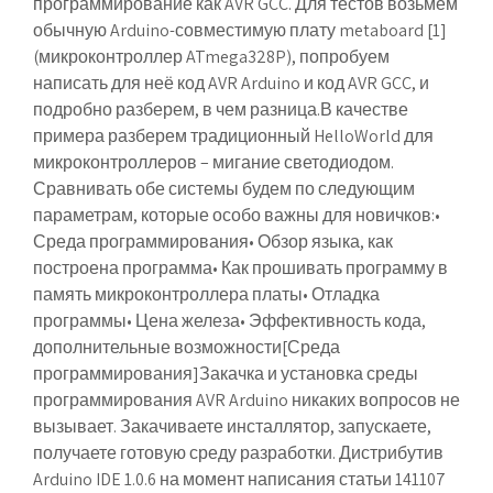
программирование как
AVR GCC
. Для тестов возьмем
обычную Arduino-совместимую плату
metaboard
[1]
(микроконтроллер ATmega328P), попробуем
написать для неё код AVR Arduino и код AVR GCC, и
подробно разберем, в чем разница.В качестве
примера разберем традиционный HelloWorld для
микроконтроллеров – мигание светодиодом.
Сравнивать обе системы будем по следующим
параметрам, которые особо важны для новичков:•
Среда программирования• Обзор языка, как
построена программа• Как прошивать программу в
память микроконтроллера платы• Отладка
программы• Цена железа• Эффективность кода,
дополнительные возможности[
Среда
программирования
]Закачка и установка среды
программирования AVR Arduino никаких вопросов не
вызывает. Закачиваете инсталлятор, запускаете,
получаете готовую среду разработки. Дистрибутив
Arduino IDE 1.0.6 на момент написания статьи 141107