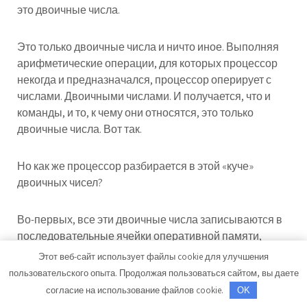
это двоичные числа.
Это только двоичные числа и ничто иное. Выполняя
арифметические операции, для которых процессор
некогда и предназначался, процессор оперирует с
числами. Двоичными числами. И получается, что и
команды, и то, к чему они относятся, это только
двоичные числа. Вот так.
Но как же процессор разбирается в этой «куче»
двоичных чисел?
Во-первых, все эти двоичные числа записываются в
последовательные ячейки оперативной памяти,
имеющие адреса. Когда вы загружаете программу, и
Этот веб-сайт использует файлы cookie для улучшения
она начинает работать, процессор получает первый
пользовательского опыта. Продолжая пользоваться сайтом, вы даете
адрес программы, где обязательно должна быть
согласие на использование файлов cookie.
OK
записана команда.