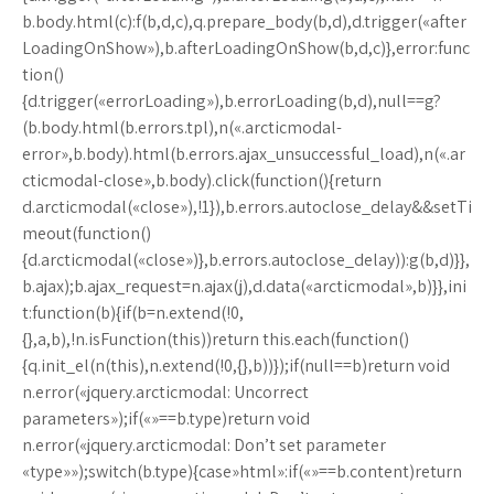
b.body.html(c):f(b,d,c),q.prepare_body(b,d),d.trigger(«after
LoadingOnShow»),b.afterLoadingOnShow(b,d,c)},error:func
tion()
{d.trigger(«errorLoading»),b.errorLoading(b,d),null==g?
(b.body.html(b.errors.tpl),n(«.arcticmodal-
error»,b.body).html(b.errors.ajax_unsuccessful_load),n(«.ar
cticmodal-close»,b.body).click(function(){return
d.arcticmodal(«close»),!1}),b.errors.autoclose_delay&&setTi
meout(function()
{d.arcticmodal(«close»)},b.errors.autoclose_delay)):g(b,d)}},
b.ajax);b.ajax_request=n.ajax(j),d.data(«arcticmodal»,b)}},ini
t:function(b){if(b=n.extend(!0,
{},a,b),!n.isFunction(this))return this.each(function()
{q.init_el(n(this),n.extend(!0,{},b))});if(null==b)return void
n.error(«jquery.arcticmodal: Uncorrect
parameters»);if(«»==b.type)return void
n.error(«jquery.arcticmodal: Don’t set parameter
«type»»);switch(b.type){case»html»:if(«»==b.content)return