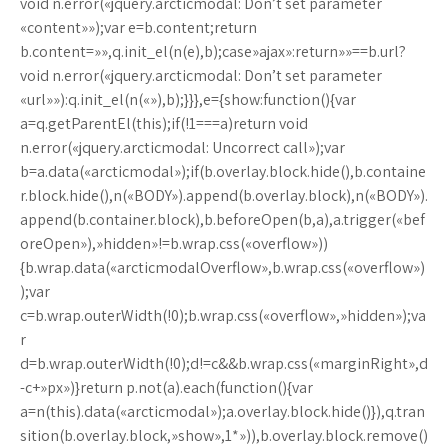
void n.error(«jquery.arcticmodal: Don’t set parameter
«content»»);var e=b.content;return
b.content=»»,q.init_el(n(e),b);case»ajax»:return»»==b.url?
void n.error(«jquery.arcticmodal: Don’t set parameter
«url»»):q.init_el(n(«»),b);}}},e={show:function(){var
a=q.getParentEl(this);if(!1===a)return void
n.error(«jquery.arcticmodal: Uncorrect call»);var
b=a.data(«arcticmodal»);if(b.overlay.block.hide(),b.containe
r.block.hide(),n(«BODY»).append(b.overlay.block),n(«BODY»).
append(b.container.block),b.beforeOpen(b,a),a.trigger(«bef
oreOpen»),»hidden»!=b.wrap.css(«overflow»))
{b.wrap.data(«arcticmodalOverflow»,b.wrap.css(«overflow»)
);var
c=b.wrap.outerWidth(!0);b.wrap.css(«overflow»,»hidden»);va
r
d=b.wrap.outerWidth(!0);d!=c&&b.wrap.css(«marginRight»,d
-c+»px»)}return p.not(a).each(function(){var
a=n(this).data(«arcticmodal»);a.overlay.block.hide()}),q.tran
sition(b.overlay.block,»show»,1*»)),b.overlay.block.remove()