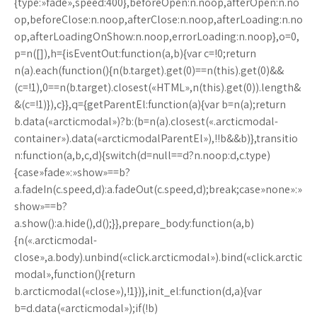
{type:»fade»,speed:400},beforeOpen:n.noop,afterOpen:n.no
op,beforeClose:n.noop,afterClose:n.noop,afterLoading:n.no
op,afterLoadingOnShow:n.noop,errorLoading:n.noop},o=0,
p=n([]),h={isEventOut:function(a,b){var c=!0;return
n(a).each(function(){n(b.target).get(0)==n(this).get(0)&&
(c=!1),0==n(b.target).closest(«HTML»,n(this).get(0)).length&
&(c=!1)}),c}},q={getParentEl:function(a){var b=n(a);return
b.data(«arcticmodal»)?b:(b=n(a).closest(«.arcticmodal-
container»).data(«arcticmodalParentEl»),!!b&&b)},transitio
n:function(a,b,c,d){switch(d=null==d?n.noop:d,c.type)
{case»fade»:»show»==b?
a.fadeIn(c.speed,d):a.fadeOut(c.speed,d);break;case»none»:»
show»==b?
a.show():a.hide(),d();}},prepare_body:function(a,b)
{n(«.arcticmodal-
close»,a.body).unbind(«click.arcticmodal»).bind(«click.arctic
modal»,function(){return
b.arcticmodal(«close»),!1})},init_el:function(d,a){var
b=d.data(«arcticmodal»);if(!b)