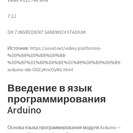
Views 4 021 746 96%
7:22
DIY 7 INGREDIENT SANDWICH STADIUM
Источник:
https://usvid.net/video/platformio-
%D0%B8%D0%BB%D0%B8-
%D0%BF%D1%80%D0%BE%D1%89%D0%B0%D0%B9-
arduino-ide-OGCyKncOyNU.html
Введение в язык
программирования
Arduino
Основа языка программирования модуля Arduino —