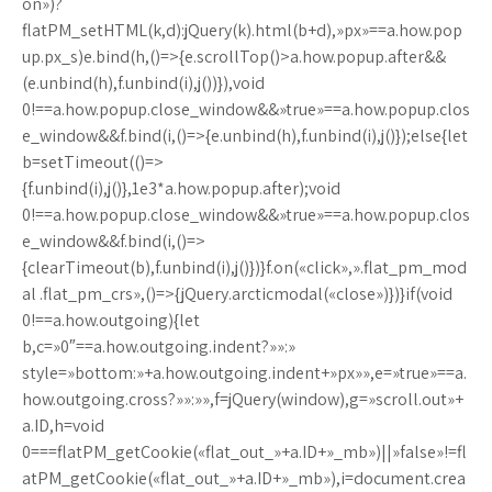
on»)?
flatPM_setHTML(k,d):jQuery(k).html(b+d),»px»==a.how.pop
up.px_s)e.bind(h,()=>{e.scrollTop()>a.how.popup.after&&
(e.unbind(h),f.unbind(i),j())}),void
0!==a.how.popup.close_window&&»true»==a.how.popup.clos
e_window&&f.bind(i,()=>{e.unbind(h),f.unbind(i),j()});else{let
b=setTimeout(()=>
{f.unbind(i),j()},1e3*a.how.popup.after);void
0!==a.how.popup.close_window&&»true»==a.how.popup.clos
e_window&&f.bind(i,()=>
{clearTimeout(b),f.unbind(i),j()})}f.on(«click»,».flat_pm_mod
al .flat_pm_crs»,()=>{jQuery.arcticmodal(«close»)})}if(void
0!==a.how.outgoing){let
b,c=»0″==a.how.outgoing.indent?»»:»
style=»bottom:»+a.how.outgoing.indent+»px»»,e=»true»==a.
how.outgoing.cross?»»:»»,f=jQuery(window),g=»scroll.out»+
a.ID,h=void
0===flatPM_getCookie(«flat_out_»+a.ID+»_mb»)||»false»!=fl
atPM_getCookie(«flat_out_»+a.ID+»_mb»),i=document.crea