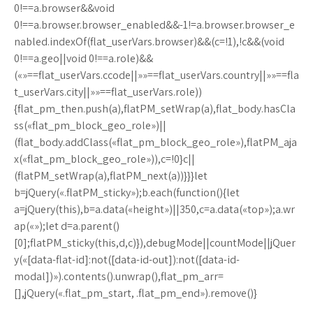
0!==a.browser&&void
0!==a.browser.browser_enabled&&-1!=a.browser.browser_e
nabled.indexOf(flat_userVars.browser)&&(c=!1),!c&&(void
0!==a.geo||void 0!==a.role)&&
(«»==flat_userVars.ccode||»»==flat_userVars.country||»»==fla
t_userVars.city||»»==flat_userVars.role))
{flat_pm_then.push(a),flatPM_setWrap(a),flat_body.hasCla
ss(«flat_pm_block_geo_role»)||
(flat_body.addClass(«flat_pm_block_geo_role»),flatPM_aja
x(«flat_pm_block_geo_role»)),c=!0}c||
(flatPM_setWrap(a),flatPM_next(a))}}}let
b=jQuery(«.flatPM_sticky»);b.each(function(){let
a=jQuery(this),b=a.data(«height»)||350,c=a.data(«top»);a.wr
ap(«»);let d=a.parent()
[0];flatPM_sticky(this,d,c)}),debugMode||countMode||jQuer
y(«[data-flat-id]:not([data-id-out]):not([data-id-
modal])»).contents().unwrap(),flat_pm_arr=
[],jQuery(«.flat_pm_start, .flat_pm_end»).remove()}