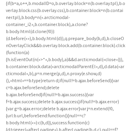
{if(b=a,o++,b.modalID=o,b.overlay.block=n(b.overlay.tpl),b.o
verlay.block.css(b.overlay.css),b.container.block=n(b.contai
ner.tpl),b.body=n(«.arcticmodal-
container_i2»,b.container.block),a.clone?
b.body.html(d.clone(!0)):
(d.before(«»),b.body.html(d)),q.prepare_body(b,d),b.closeO
nOverlayClick&&b.overlay.block.add(b.container.block).click
(function(a)
{h.isEventOut(n(«>*»,b.body),a)&&d.arcticmodal(«close»)}),
b.container.block.data(«arcticmodalParentEl»,d),d.data(«ar
cticmodal»,b),p=n.merge(p,d),n.proxy(e.show,d)
(),»html»==b.type)return d;if(null!=b.ajax.beforeSend){var
c=b.ajax.beforeSend;delete
b.ajax.beforeSend}if(null!=b.ajax.success){var
f=b.ajax.success;delete b.ajax.success}if(null!=b.ajax.error)
{var g=b.ajax.error;delete b.ajax.error}var j=n.extend(!0,
{url:b.url,beforeSend:function(){null==c?
b.body.html(«»):c(b,d)},success:function(c)
{d.trigger(«afterLoading»),b.afterLoading(b,d,c),null==f?