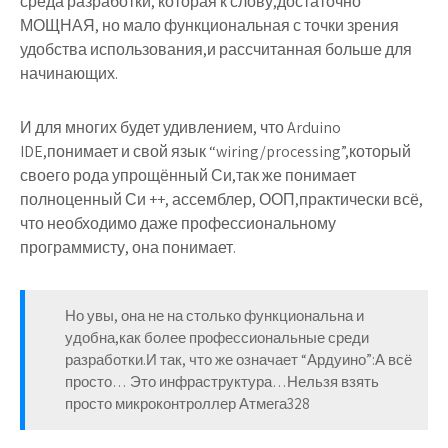
среда разработки, которая к слову,достаточно
МОЩНАЯ, но мало функциональная с точки зрения
удобства использования,и рассчитанная больше для
начинающих.
И для многих будет удивлением, что Arduino
IDE,понимает и свой язык “wiring/processing”,который
своего рода упрощённый Си,так же понимает
полноценный Си ++, ассемблер, ООП,практически всё,
что необходимо даже профессиональному
программисту, она понимает.
Но увы, она не на столько функциональна и
удобна,как более профессиональные среди
разработки.И так, что же означает “Ардуино”:А всё
просто… Это инфраструктура…Нельзя взять
просто микроконтроллер Атмега328