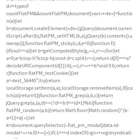
d»!=typeof
countFlatPM&&countFlatPM;document[«wri»+»te»]=functio
n(a){let
b=document.createElement(«div»);jQuery(document.curren
tScript).after(b),flatPM_setHTML(b,a),jQuery(b).contents().u
nwrap()};function flatPM_sticky(c,d,e=0){function f()
{if(null==a){let b=getComputedStyle(g,»»),c=»»;for(let
a=0;a=b.top-h?b.top-h{const d=c.split(«=»);return d[0]===a?
decodeURIComponent(d[1]):b},»»),c=»»==b?void 0:b;return
c}function flatPM_testCookie(){let
a=»test_56445″;try{return
localStorage.setItem(a,a),localStorage.removeItem(a),!0}ca
tch(a){return!1}}function flatPM_grep(a,b,c){return
jQuery.grep(a,(a,d)=>c?d==b:0==(d+1)%b)}function
flatPM_random(a,b){return Math.floor(Math.random()*(b-
a+1))+a} «);let
k=document.querySelector(«.flat_pm_modal[data-id-
modal=»»+a.ID+»»]»);if(-1===d.indexOf(«go»+»oglesyndicati