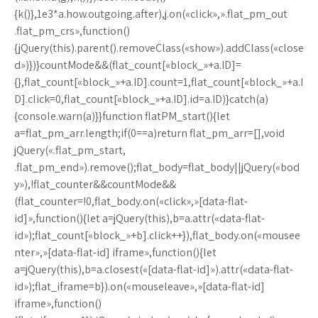
{k()},1e3*a.how.outgoing.after),j.on(«click»,».flat_pm_out
.flat_pm_crs»,function()
{jQuery(this).parent().removeClass(«show»).addClass(«close
d»)})}countMode&&(flat_count[«block_»+a.ID]=
{},flat_count[«block_»+a.ID].count=1,flat_count[«block_»+a.I
D].click=0,flat_count[«block_»+a.ID].id=a.ID)}catch(a)
{console.warn(a)}}function flatPM_start(){let
a=flat_pm_arr.length;if(0==a)return flat_pm_arr=[],void
jQuery(«.flat_pm_start,
.flat_pm_end»).remove();flat_body=flat_body||jQuery(«bod
y»),!flat_counter&&countMode&&
(flat_counter=!0,flat_body.on(«click»,»[data-flat-
id]»,function(){let a=jQuery(this),b=a.attr(«data-flat-
id»);flat_count[«block_»+b].click++}),flat_body.on(«mousee
nter»,»[data-flat-id] iframe»,function(){let
a=jQuery(this),b=a.closest(«[data-flat-id]»).attr(«data-flat-
id»);flat_iframe=b}).on(«mouseleave»,»[data-flat-id]
iframe»,function()