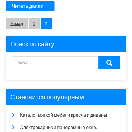
Читать далее →
Пагинация
Назад
1
2
записей
Поиск по сайту
Становится популярным
Каталог мягкой мебели кресла и диваны
Электрокарниз и панорамные окна: